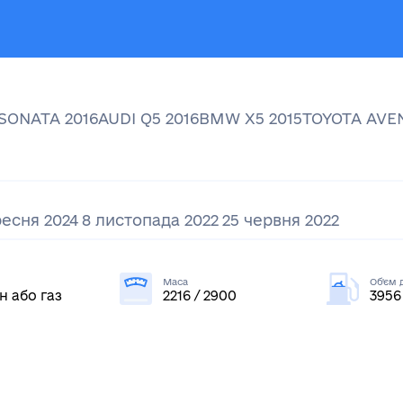
SONATA
2016
AUDI
Q5
2016
BMW
X5
2015
TOYOTA
AVE
ресня 2024
8 листопада 2022
25 червня 2022
Маса
Об'єм 
н або газ
2216 / 2900
3956