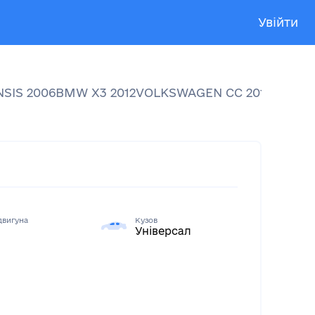
Увійти
NSIS
2006
BMW
X3
2012
VOLKSWAGEN
CC
2013
VOLK
двигуна
Кузов
Універсал