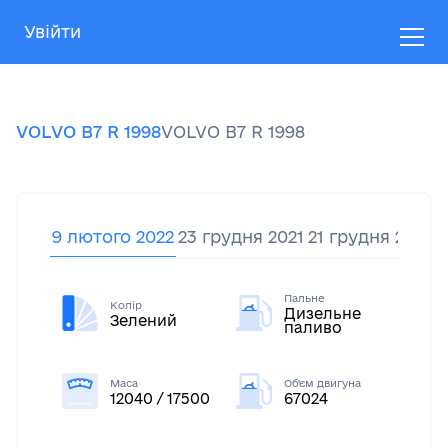
Увійти
VOLVO
B7 R
1998
VOLVO
B7 R
1998
9 лютого 2022
23 грудня 2021
21 грудня 2021
4
Пальне
Колір
Дизельне
Зелений
паливо
Маса
Об'єм двигуна
12040 / 17500
67024