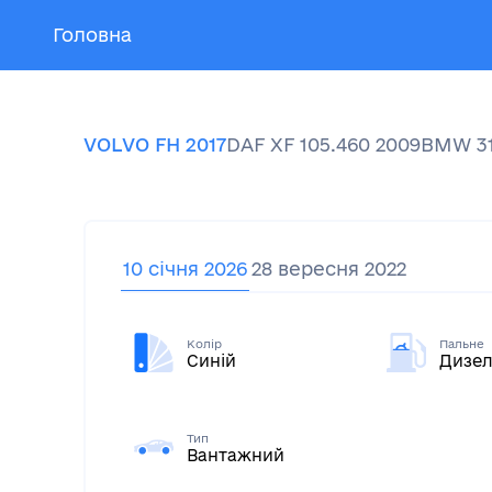
Головна
VOLVO
FH
2017
DAF
XF 105.460
2009
BMW
3
10 січня 2026
28 вересня 2022
Колір
Пальне
Синій
Дизел
Тип
Вантажний