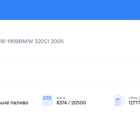
18I
1999
BMW
320CI
2005
Маса
Об'єм 
ьне паливо
8374 / 20500
1277