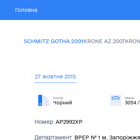
Головна
SCHMITZ
GOTHA
2001
KRONE
AZ
2007
KRO
27 жовтня 2015
Колір
Маса
Чорний
3054 /
Номер
АР2992ХР
Департамент
ВРЕР № 1 м. Запоріжж