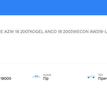
NE
AZW 18
2007
KOGEL
ANCO 18
2003
WECON
AW218-
Кузов
Тип
 18000
Пр
Прич
я