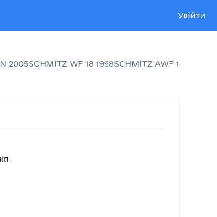
Увійти
LN
2005
SCHMITZ
WF 18
1998
SCHMITZ
AWF 18
2002
іп