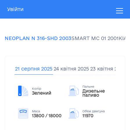
Увійти
NEOPLAN
N 316-SHD
2003
SMART
MC 01
2001
KIA
21 серпня 2025
24 квітня 2025
23 квітня 2025
2
Пальне
Колір
Дизельне
Зелений
паливо
Маса
Об'єм двигуна
13800 / 18000
11970