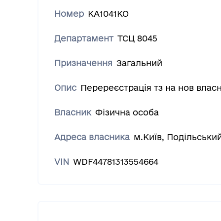
Номер
КА1041КО
Департамент
ТСЦ 8045
Призначення
Загальний
Опис
Перереєстрація тз на нов влас
Власник
Фізична особа
Адреса власника
м.Київ, Подільськи
VIN
WDF44781313554664