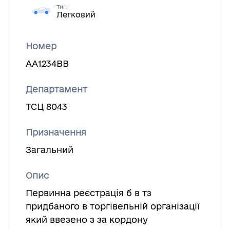
Тип
Легковий
Номер
АА1234ВВ
Департамент
ТСЦ 8043
Призначення
Загальний
Опис
Первинна реєстрацiя б в тз
придбаного в торгівельній організації
який ввезено з за кордону