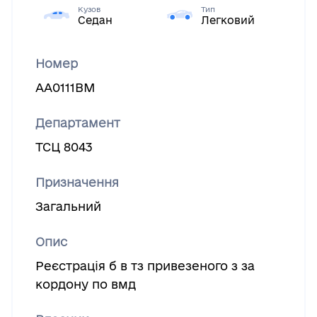
Кузов
Тип
Седан
Легковий
Номер
АА0111ВМ
Департамент
ТСЦ 8043
Призначення
Загальний
Опис
Реєстрацiя б в тз привезеного з за
кордону по вмд