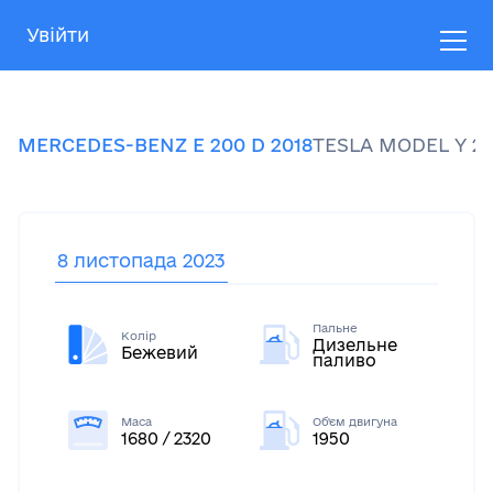
Увійти
MERCEDES-BENZ
E 200 D
2018
TESLA
MODEL Y
2
8 листопада 2023
Пальне
Колір
Дизельне
Бежевий
паливо
Маса
Об'єм двигуна
1680 / 2320
1950