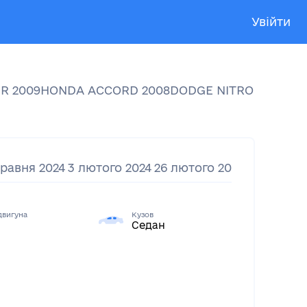
Увійти
ER
2009
HONDA
ACCORD
2008
DODGE
NITRO
2008
CH
травня 2024
3 лютого 2024
26 лютого 2021
23 лютого
двигуна
Кузов
Седан